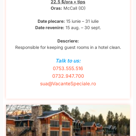
22.5 $/ora + tips
Oras:
McCall (ID)
Date plecare:
15 iunie – 31 iulie
Date revenire:
15 aug. – 30 sept.
Descriere:
Responsible for keeping guest rooms in a hotel clean.
Talk to us:
0753.555.516
0732.947.700
sua@VacanteSpeciale.ro