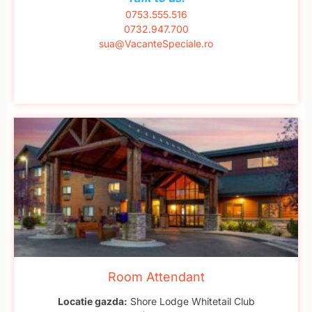
0753.555.516
0732.947.700
sua@VacanteSpeciale.ro
Room Attendant
Locatie gazda:
Shore Lodge Whitetail Club