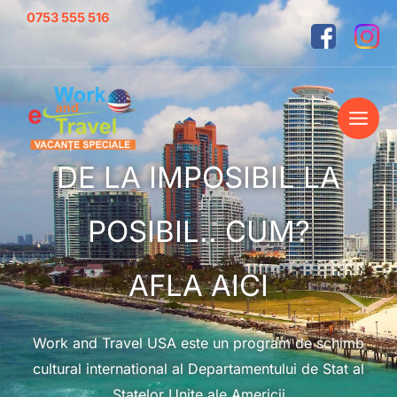
Skip
0753 555 516
to
content
DE LA IMPOSIBIL LA
POSIBIL.. CUM?
AFLA AICI
Work and Travel USA este un program de schimb
cultural international al Departamentului de Stat al
Statelor Unite ale Americii