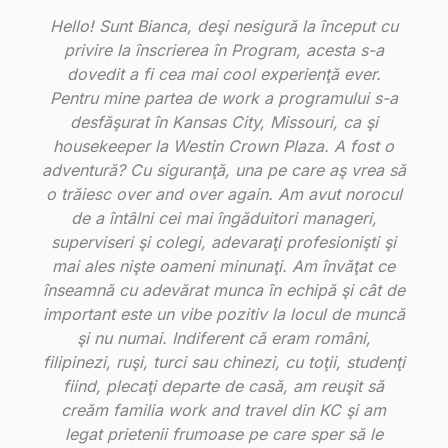
Hello! Sunt Bianca, deşi nesigură la început cu
privire la înscrierea în Program, acesta s-a
dovedit a fi cea mai cool experienţă ever.
Pentru mine partea de work a programului s-a
desfăşurat în Kansas City, Missouri, ca şi
housekeeper la Westin Crown Plaza. A fost o
adventură? Cu siguranţă, una pe care aş vrea să
o trăiesc over and over again. Am avut norocul
de a întâlni cei mai îngăduitori manageri,
superviseri şi colegi, adevaraţi profesionişti şi
mai ales nişte oameni minunaţi. Am învăţat ce
înseamnă cu adevărat munca în echipă şi cât de
important este un vibe pozitiv la locul de muncă
şi nu numai. Indiferent că eram români,
filipinezi, ruşi, turci sau chinezi, cu toţii, studenţi
fiind, plecaţi departe de casă, am reuşit să
creăm familia work and travel din KC şi am
legat prietenii frumoase pe care sper să le