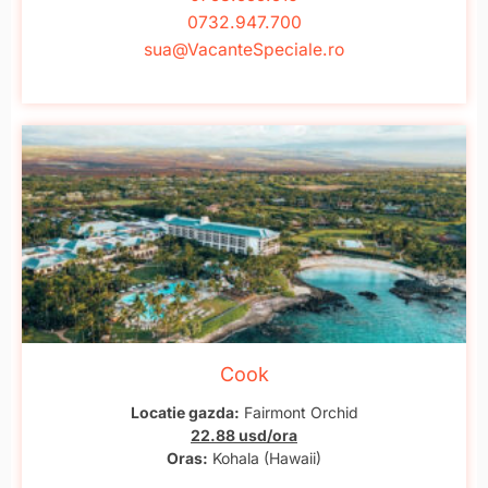
0732.947.700
sua@VacanteSpeciale.ro
Cook
Locatie gazda:
Fairmont Orchid
22.88 usd/ora
Oras:
Kohala (Hawaii)